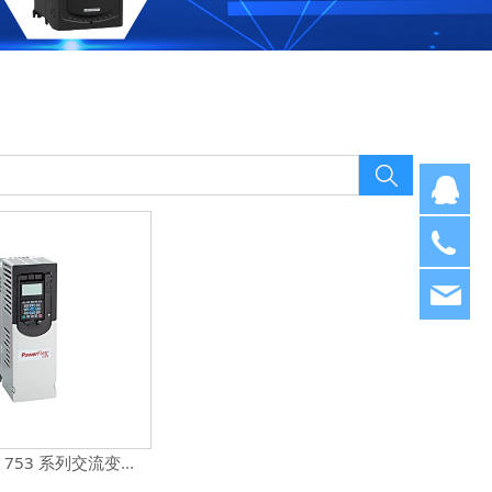
Q
05
39
fz
PowerFlex 753 系列交流变频器